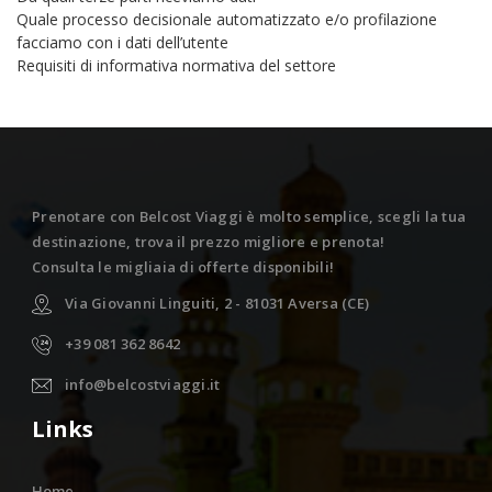
Quale processo decisionale automatizzato e/o profilazione
facciamo con i dati dell’utente
Requisiti di informativa normativa del settore
Prenotare con Belcost Viaggi è molto semplice, scegli la tua
destinazione, trova il prezzo migliore e prenota!
Consulta le migliaia di offerte disponibili!
Via Giovanni Linguiti, 2 - 81031 Aversa (CE)
+39 081 362 8642
info@belcostviaggi.it
Links
Home