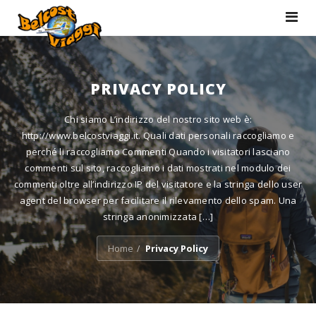
Toggle
navigat
PRIVACY POLICY
Chi siamo L’indirizzo del nostro sito web è:
http://www.belcostviaggi.it. Quali dati personali raccogliamo e
perché li raccogliamo Commenti Quando i visitatori lasciano
commenti sul sito, raccogliamo i dati mostrati nel modulo dei
commenti oltre all’indirizzo IP del visitatore e la stringa dello user
agent del browser per facilitare il rilevamento dello spam. Una
stringa anonimizzata […]
Home
Privacy Policy
/